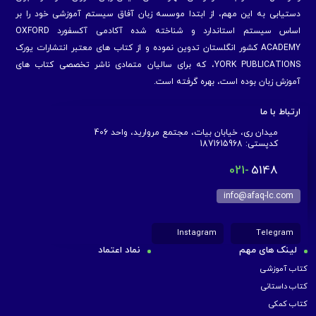
دستیابی به این مهم، از ابتدا موسسه زبان آفاق سیستم آموزشی خود را بر
اساس سیستم استاندارد و شناخته شده آکادمی آکسفورد OXFORD
ACADEMY کشور انگلستان تدوین نموده و از کتاب های معتبر انتشارات یورک
YORK PUBLICATIONS، که برای سالیان متمادی ناشر تخصصی کتاب های
آموزش زبان بوده است، بهره گرفته است.
ارتباط با ما
میدان ری، خیابان بیات، مجتمع مروارید، واحد 406
کدپستی: 1871615968
021-
5148
info@afaq-lc.com
Instagram
Telegram
لینک های مهم
نماد اعتماد
کتاب آموزشی
کتاب داستانی
کتاب کمکی