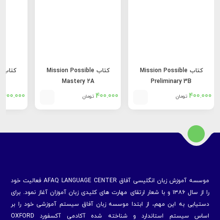
کتاب Mission Possible
کتاب Mission Possible
ک
A
Mastery 2A
Preliminary 3B
400.000
400.000
400.000
تومان
تومان
ت
موسسه آموزش زبان انگلیسی آفاق AFAQ LANGUAGE CENTER فعالیت خود
را از سال ۱۳۸۶ و با شعار ارتقای مهارت های کلیدی زبان آموزان آغاز نمود. برای
دستیابی به این مهم، از ابتدا موسسه زبان آفاق سیستم آموزشی خود را بر
اساس سیستم استاندارد و شناخته شده آکادمی آکسفورد OXFORD