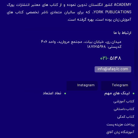
ACADEMY کشور انگلستان تدوین نموده و از کتاب های معتبر انتشارات یورک
YORK PUBLICATIONS، که برای سالیان متمادی ناشر تخصصی کتاب های
آموزش زبان بوده است، بهره گرفته است.
ارتباط با ما
میدان ری، خیابان بیات، مجتمع مروارید، واحد 406
کدپستی: 1871615968
021-
5148
info@afaq-lc.com
Instagram
Telegram
لینک های مهم
نماد اعتماد
کتاب آموزشی
کتاب داستانی
کتاب کمکی
پرداخت هزینه پست
آموزشگاه زبان آفاق