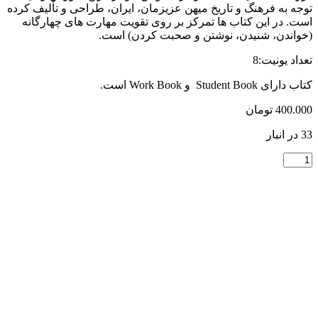
توجه به فرهنگ و تاریخ میهن عزیزمان، ایران، طراحی و تألیف کرده
است. در این کتاب­ ها تمرکز بر روی تقویت مهارت­ های چهارگانه
(خواندن، شنیدن، نوشتن و صحبت کردن) است.
تعداد یونیت:8
کتاب دارای Student Book و Work Book است.
400.000
تومان
33 در انبار
کتاب
Mission
Possible
Mastery
3A
عدد