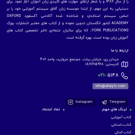
را از سال ۱۳۸۶ و با شعار ارتقای مهارت های کلیدی زبان آموزان آغاز نمود. برای
دستیابی به این مهم، از ابتدا موسسه زبان آفاق سیستم آموزشی خود را بر
اساس سیستم استاندارد و شناخته شده آکادمی آکسفورد OXFORD
ACADEMY کشور انگلستان تدوین نموده و از کتاب های معتبر انتشارات یورک
YORK PUBLICATIONS، که برای سالیان متمادی ناشر تخصصی کتاب های
آموزش زبان بوده است، بهره گرفته است.
ارتباط با ما
میدان ری، خیابان بیات، مجتمع مروارید، واحد 406
کدپستی: 1871615968
021-
5148
info@afaq-lc.com
Instagram
Telegram
لینک های مهم
نماد اعتماد
کتاب آموزشی
کتاب داستانی
کتاب کمکی