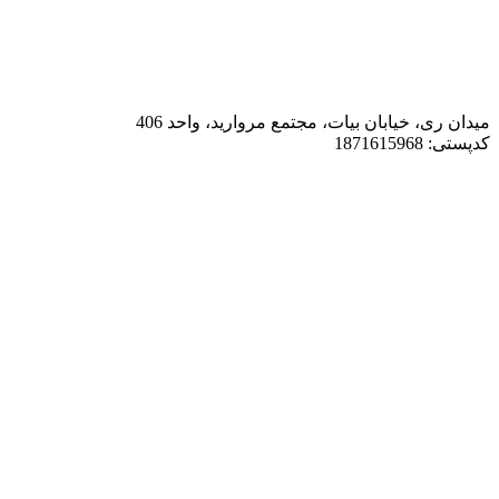
میدان ری، خیابان بیات، مجتمع مروارید، واحد 406
کدپستی: 1871615968