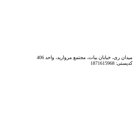
میدان ری، خیابان بیات، مجتمع مروارید، واحد 406
کدپستی: 1871615968