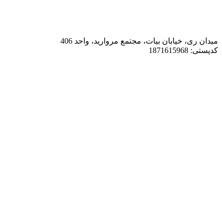
میدان ری، خیابان بیات، مجتمع مروارید، واحد 406
کدپستی: 1871615968