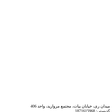
میدان ری، خیابان بیات، مجتمع مروارید، واحد 406
کدپستی: 1871615968