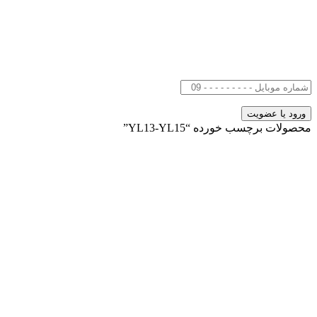
محصولات برچسب خورده “YL13-YL15”