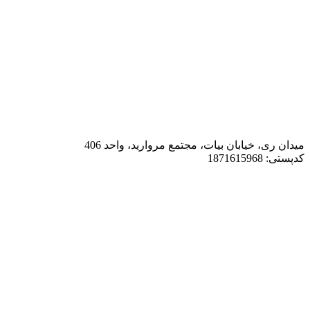
میدان ری، خیابان بیات، مجتمع مروارید، واحد 406
کدپستی: 1871615968