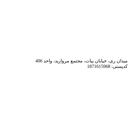
میدان ری، خیابان بیات، مجتمع مروارید، واحد 406
کدپستی: 1871615968