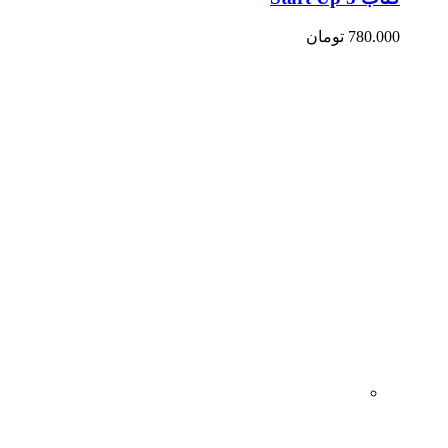
780.000
تومان