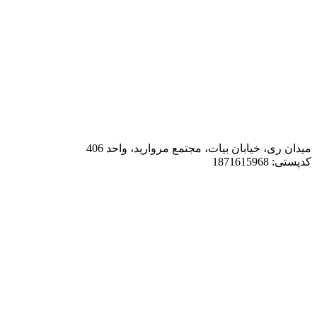
میدان ری، خیابان بیات، مجتمع مروارید، واحد 406
کدپستی: 1871615968