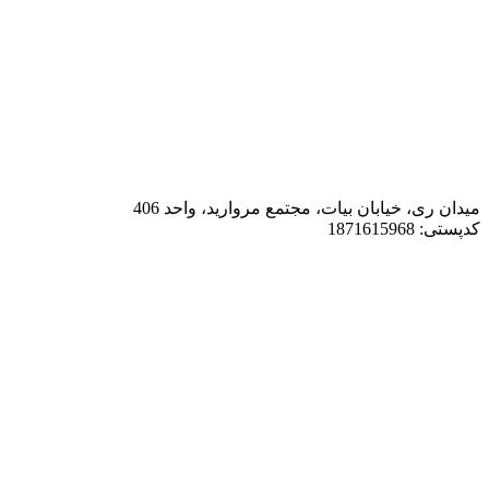
میدان ری، خیابان بیات، مجتمع مروارید، واحد 406
کدپستی: 1871615968