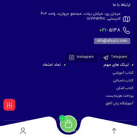
ارتباط با ما
میدان ری، خیابان بیات، مجتمع مروارید، واحد 406
کدپستی: 1871615968
021-
5148
info@afaq-lc.com
Instagram
Telegram
لینک های مهم
نماد اعتماد
کتاب آموزشی
کتاب داستانی
کتاب کمکی
پرداخت هزینه پست
آموزشگاه زبان آفاق
فیلـتر
0
کلیه حقوق برای موسسه زبان آفاق محفوظ است.