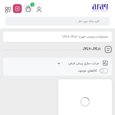
0
محصولات برچسب خورده “JYL9-JYL11”
JYL9-JYL11
کالاهای موجود