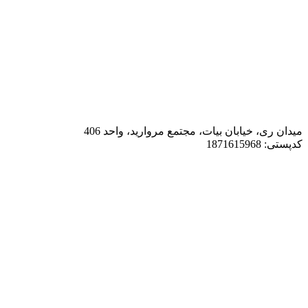
میدان ری، خیابان بیات، مجتمع مروارید، واحد 406
کدپستی: 1871615968