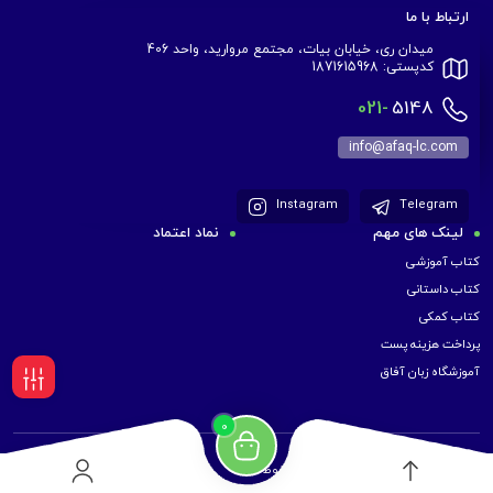
ارتباط با ما
میدان ری، خیابان بیات، مجتمع مروارید، واحد 406
کدپستی: 1871615968
021-
5148
info@afaq-lc.com
Instagram
Telegram
لینک های مهم
نماد اعتماد
کتاب آموزشی
کتاب داستانی
کتاب کمکی
پرداخت هزینه پست
آموزشگاه زبان آفاق
فیلـتر
0
کلیه حقوق برای موسسه زبان آفاق محفوظ است.