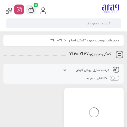
0
محصولات برچسب خورده “کمکی،اجباری،YL20-YL27”
کمکی،اجباری،YL20-YL27
کالاهای موجود