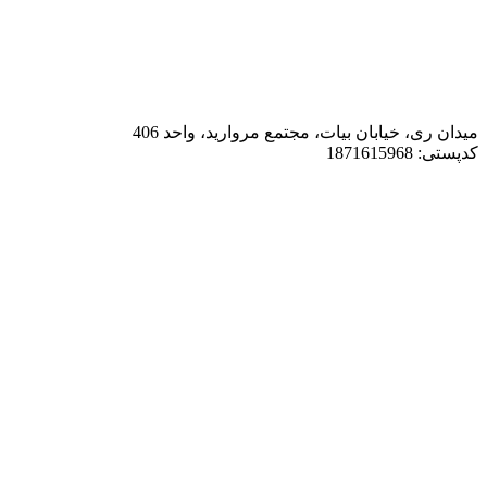
میدان ری، خیابان بیات، مجتمع مروارید، واحد 406
کدپستی: 1871615968