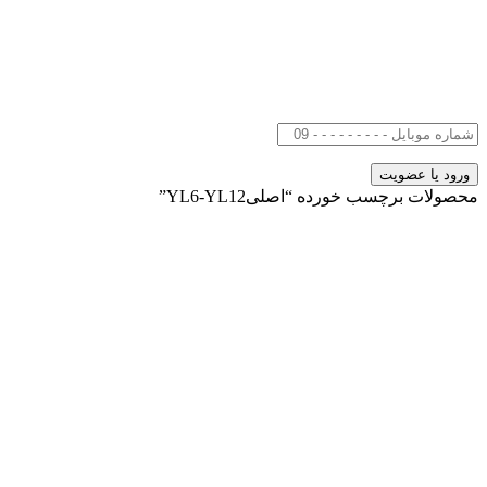
محصولات برچسب خورده “اصلیYL6-YL12”