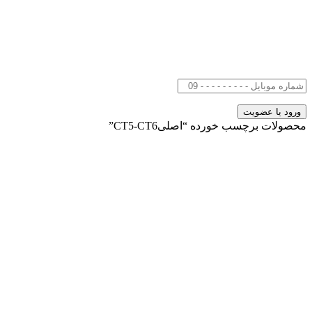
محصولات برچسب خورده “اصلیCT5-CT6”