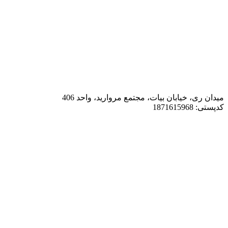
میدان ری، خیابان بیات، مجتمع مروارید، واحد 406
کدپستی: 1871615968