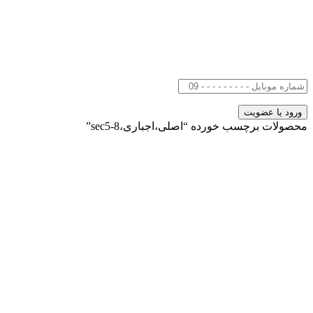
محصولات برچسب خورده “اصلی،اجباری،sec5-8”