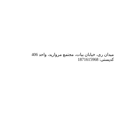
میدان ری، خیابان بیات، مجتمع مروارید، واحد 406
کدپستی: 1871615968