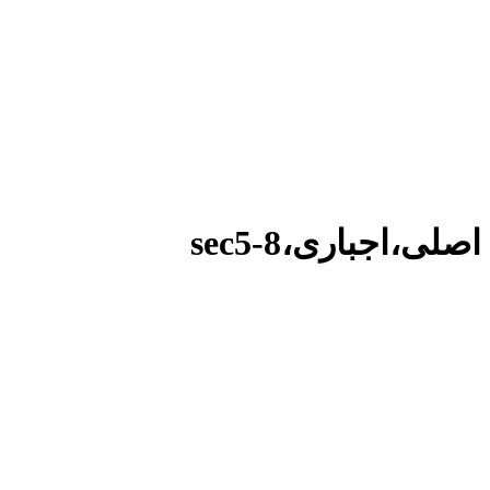
اصلی،اجباری،sec5-8