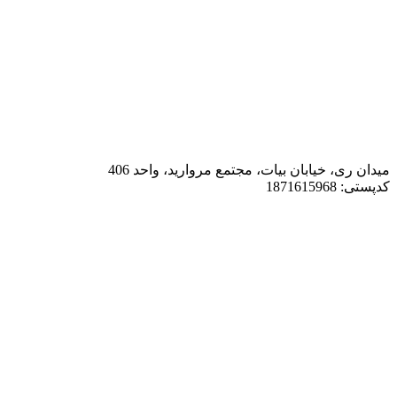
میدان ری، خیابان بیات، مجتمع مروارید، واحد 406
کدپستی: 1871615968