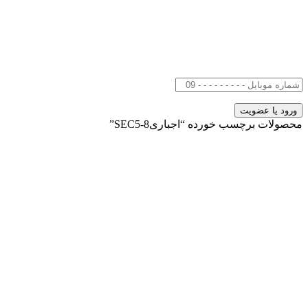
محصولات برچسب خورده “اجباریSEC5-8”