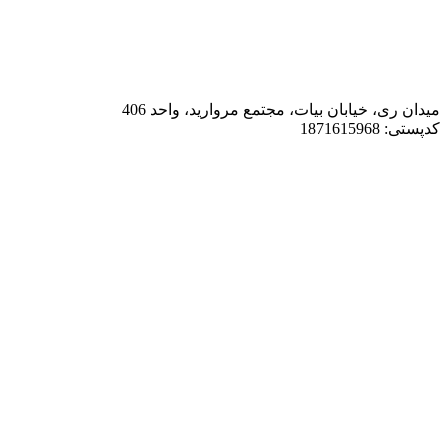
میدان ری، خیابان بیات، مجتمع مروارید، واحد 406
کدپستی: 1871615968