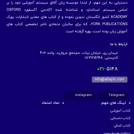
دستیابی به این مهم، از ابتدا موسسه زبان آفاق سیستم آموزشی خود را بر
اساس سیستم استاندارد و شناخته شده آکادمی آکسفورد OXFORD
ACADEMY کشور انگلستان تدوین نموده و از کتاب های معتبر انتشارات یورک
YORK PUBLICATIONS، که برای سالیان متمادی ناشر تخصصی کتاب های
آموزش زبان بوده است، بهره گرفته است.
ارتباط با ما
میدان ری، خیابان بیات، مجتمع مروارید، واحد 406
کدپستی: 1871615968
021-
5148
info@afaq-lc.com
Instagram
Telegram
لینک های مهم
نماد اعتماد
کتاب آموزشی
کتاب داستانی
کتاب کمکی
پرداخت هزینه پست