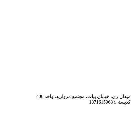
میدان ری، خیابان بیات، مجتمع مروارید، واحد 406
کدپستی: 1871615968