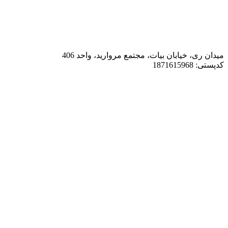
میدان ری، خیابان بیات، مجتمع مروارید، واحد 406
کدپستی: 1871615968