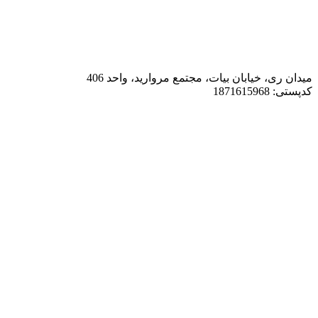
میدان ری، خیابان بیات، مجتمع مروارید، واحد 406
کدپستی: 1871615968